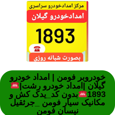
خودروبر فومن | امداد خودرو
گیلان |امداد خودرو رشت|
1893
بدون کد_یدک کش و
مکانیک سیار فومن _جرثقیل
نیسان فومن