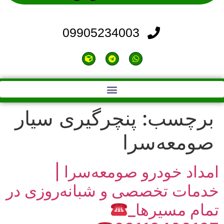
09905234003
تماس با ما | خودروبر فومن|09115506904
برچسب:
پنچرگیری سیار
صومعه‌سرا
امداد خودرو صومعه‌سرا |
خدمات تخصصی و شبانه‌روزی در
تمام مسیرها_