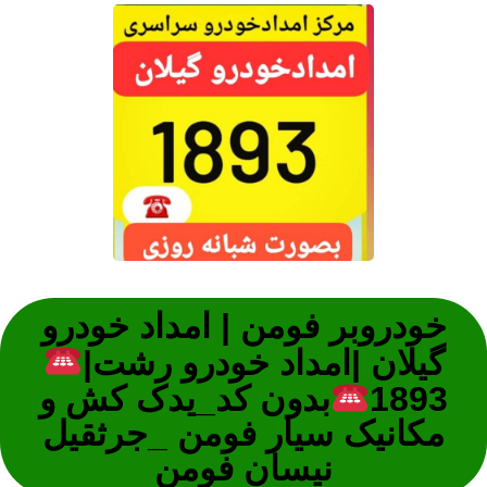
خودروبر فومن | امداد خودرو
گیلان |امداد خودرو رشت|
1893
بدون کد_یدک کش و
مکانیک سیار فومن _جرثقیل
نیسان فومن