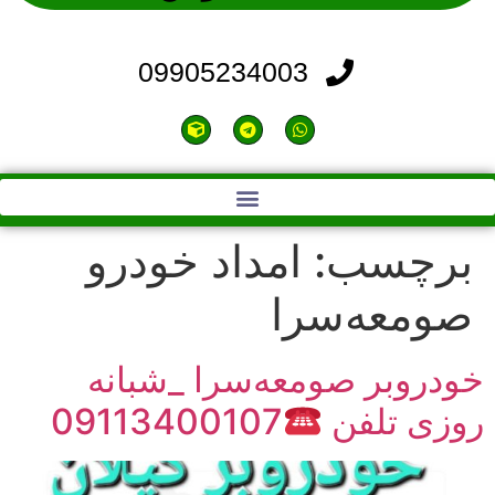
09905234003
تماس با ما | خودروبر فومن|09115506904
برچسب:
امداد خودرو
صومعه‌سرا
خودروبر صومعه‌سرا _شبانه
روزی تلفن
09113400107